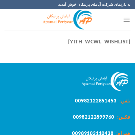
Ski
به تارنمای شرکت آپامای پرتیکان خوش آمدید
t
conten
[YITH_WCWL_WISHLIST]
تلفن:
00982122851453
فکس:
00982122899760
همراه:
00989103110438