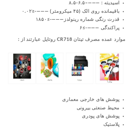
اسیدیته : ———–۶.۵-۸.۵
باقیمانده روی الک (۴۵ میکرومتر) ———-≤۰.۰۲
قدرت رنگی شماره رینولدز———-≥۱۸۵۰
پراکندگی ———-≥۶
موارد عمده مصرف تیتان CR718 روتایل عبارتند از
:
پوشش های خارجی معماری
محیط صنعتی بیرونی
پوشش های پودری
پلاستیک