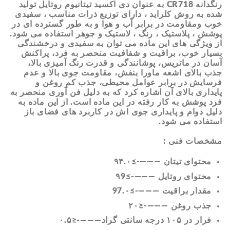
رنگدانه CR718 به عنوان
دی اکسید تیتانیوم روتایل تولید
شده به روش کلراید
، دارای توزیع ذرات مناسب ، سفیدی
خوب ومقاومت در برابر آب و هوا و به طور گسترده ای در
پوشش ، پلاستیک ، رنگ ، لاستیک و جوهر استفاده می شود.
از ویژگی های این ماده می توان به سفیدی و درخشندگی
بسیار خوب، براقیت و شفافیت منحصر به فرد، پراکنش
آسان در ماتریس، پوشانندگی و قدرت رنگ آمیزی بالا،
جذب بالای اشعه ماورا بنفش، مقاومت جوی بالا و عدم
فرسایش در برابر عوامل محیطی، جذب کم روغن و
پایداری بالای آن اشاره کرد که به دلیل فن آوری منحصر به
فرد پوشش به کار رفته در این ماده است. از این ماده به
دلیل دوام و پایداری جوی اش در کاربرد های فضای باز
استفاده می شود.
مشخصات فنی :
محتوای تیتان ———-≥۹۴.۰
محتوای روتایل ———-≥۹9
مقدار براقیت ———-≥97.۰
جذب روغن ———-≤۲۰
فرار در ۱۰۵ درجه سانتی گراد———-≤۰.۵