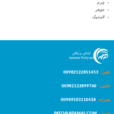
چرم
جوهر
لاستیک
تلفن:
00982122851453
فکس:
00982122899760
همراه:
00989103110438
ایمیل:
INFO@APAMAI.COM