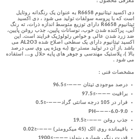
معرفی محصول :
دی اکسید تیتانیوم R6658 به عنوان یک رنگدانه روتایل
است که با پروسه سولفات تولید می شود ، دی اکسید
تیتانیوم R6658 دارای توزیع متوسط اندازه ذرات، ته رنگ
آبی، پراکنده شدن خوب، نوسانات پایین، جذب روغن پایین،
ضد زرد شدن عالی و خواص رئولوژیک فرایند است. این
اکسید تیتانیوم دارای یک سطحی اصلاح شده AL2O3 می
باشد ,از آن در تولید مستر-بچ (به ویژه پی وی سی درصد
بالا )، پلاستیک مهندسی و جوهر های پایه حلال و…. استفاده
می شود .
مشخصات فنی
:
درصد موجودی تیتان ———-≥96.5
براقیت ———-≥97.5
فرار در 105 درجه سانتی گراد———-≤0.5
PH———-6.0-9.0
جذب روغن ———-≤19.5
باقیمانده روی الک (45 میکرومتر) ———-≤0.02
قدرت رنگی شماره رینولدز———-≥1900