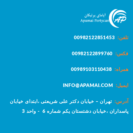
تلفن:
00982122851453
فکس:
00982122899760
همراه:
00989103110438
ایمیل:
INFO@APAMAI.COM
آدرس:
تهران – خیابان دکتر علی شریعتی ،ابتدای خیابان
پاسداران ،خیابان دشتستان یکم
شماره 6 - واحد 3